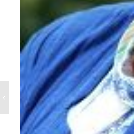
Velsen Lokaal steunt
Sinterklaasactie