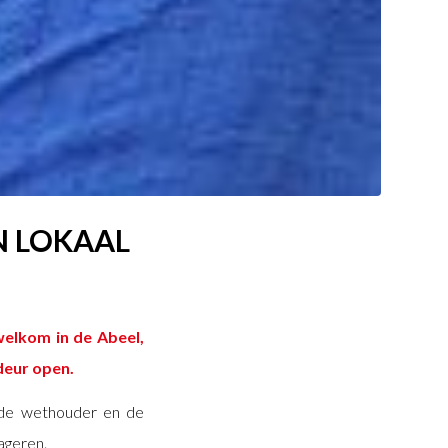
N LOKAAL
s
elkom in de Abeel,
deur open.
 de wethouder en de
ageren.