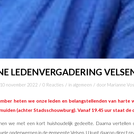
E LEDENVERGADERING VELSE
/
/
/
10 november 2022
0 Reacties
in
algemeen
door
Marianne Vo
ber heten we onze leden en belangstellenden van harte w
Jmuiden (achter Stadsschouwburg). Vanaf 19.45 uur staat de 
nen we met een kort huishoudelijk gedeelte. Daarna vertellen
tuele onderwerpen in de gemeente Velsen. U kunt daarop direct re