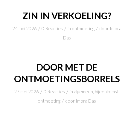
ZIN IN VERKOELING?
/
/
/
24 juni 2026
0 Reacties
in
ontmoeting
door
Imora
Das
DOOR MET DE
ONTMOETINGSBORRELS
/
/
27 mei 2026
0 Reacties
in
algemeen
,
bijeenkomst
,
/
ontmoeting
door
Imora Das