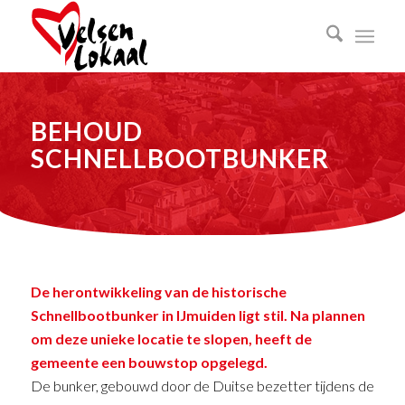
BEHOUD
SCHNELLBOOTBUNKER
De herontwikkeling van de historische
Schnellbootbunker in IJmuiden ligt stil. Na plannen
om deze unieke locatie te slopen, heeft de
gemeente een bouwstop opgelegd.
De bunker, gebouwd door de Duitse bezetter tijdens de