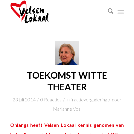
TOEKOMST WITTE
THEATER
/
/
/
23 juli 2014
0 Reacties
in
fractievergadering
door
Marianne Vos
Onlangs heeft Velsen Lokaal kennis genomen van