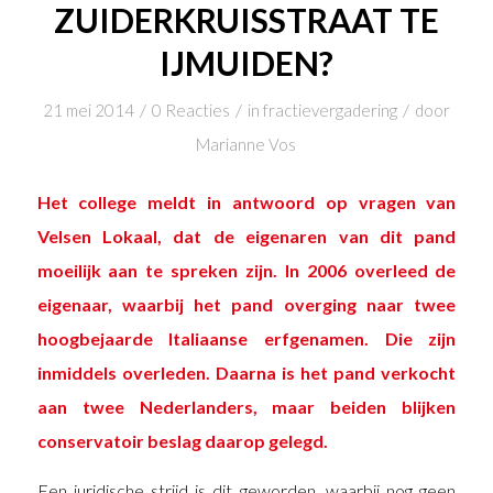
ZUIDERKRUISSTRAAT TE
IJMUIDEN?
/
/
/
21 mei 2014
0 Reacties
in
fractievergadering
door
Marianne Vos
Het college meldt in antwoord op vragen van
Velsen Lokaal, dat de eigenaren van dit pand
moeilijk aan te spreken zijn. In 2006 overleed de
eigenaar, waarbij het pand overging naar twee
hoogbejaarde Italiaanse erfgenamen. Die zijn
inmiddels overleden. Daarna is het pand verkocht
aan twee Nederlanders, maar beiden blijken
conservatoir beslag daarop gelegd.
Een juridische strijd is dit geworden, waarbij nog geen