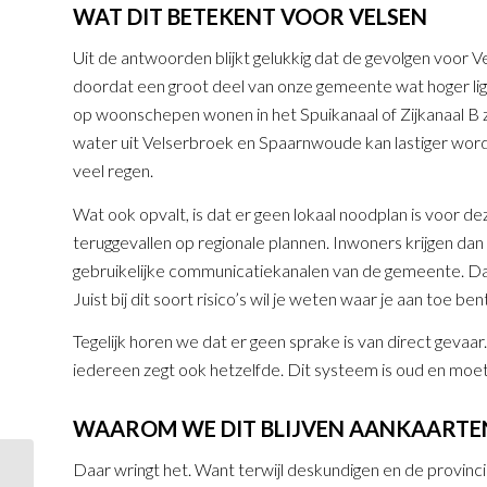
WAT DIT BETEKENT VOOR VELSEN
Uit de antwoorden blijkt gelukkig dat de gevolgen voor Ve
doordat een groot deel van onze gemeente wat hoger ligt.
op woonschepen wonen in het Spuikanaal of Zijkanaal B 
water uit Velserbroek en Spaarnwoude kan lastiger worden 
veel regen.
Wat ook opvalt, is dat er geen lokaal noodplan is voor deze
teruggevallen op regionale plannen. Inwoners krijgen dan i
gebruikelijke communicatiekanalen van de gemeente. Dat 
Juist bij dit soort risico’s wil je weten waar je aan toe bent
Tegelijk horen we dat er geen sprake is van direct gevaar.
iedereen zegt ook hetzelfde. Dit systeem is oud en moe
WAAROM WE DIT BLIJVEN AANKAARTE
Daar wringt het. Want terwijl deskundigen en de provin
Raadsperiode afgesloten