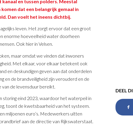
t kanaal en tussen polders. Meestal
n komen dat een belangrijk gemaal in
d. Dan voelt het ineens dichtbij.
agelijks leven. Het zorgt ervoor dat een groot
r een enorme hoeveelheid water doorheen
 mensen. Ook hier in Velsen.
token, maar omdat we vinden dat inwoners
ligheid. Met elkaar, voor elkaar betekent ook
land en deskundigen geven aan dat onderdelen
ng en de brandveiligheid zijn verouderd en de
 van de levensduur bereikt.
DEEL D
n storing eind 2023, waardoor het waterpeil in
eg, toont de kwetsbaarheid van het systeem.
den miljoenen euro’s. Medewerkers uitten
brandbrief aan de directie van Rijkswaterstaat.