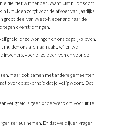
je die niet wilt hebben. Want juist bij dit soort
 in IJmuiden zorgt voor de afvoer van, jaarlijks
 een groot deel van West-Nederland naar de
d tegen overstromingen.
veiligheid, onze woningen en ons dagelijks leven.
IJmuiden ons allemaal raakt, willen we
ze inwoners, voor onze bedrijven en voor de
in Velsen, maar ook samen met andere gemeenten
aat over de zekerheid dat je veilig woont. Dat
Maar veiligheid is geen onderwerp om vooruit te
orgen serieus nemen. En dat we blijven vragen