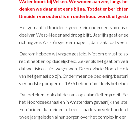
Water hoort bij Velsen. We wonen aan zee, langs he
denken we daar niet eens bij na. Totdat er berichte
IJmuiden verouderd is en onderhoud wordt uitgestel
Het gemaal in IJmuiden is geen klein onderdeel van ons d
deel van West-Nederland droog blijft. Jaarlijks gaat e
richting zee. Als zo’n systeem hapert, dan raakt dat veel
Daarom hebben wij vragen gesteld. Niet om onrust te s
recht hebben op duidelijkheid. Zeker als het gaat om vei
dat we risico’s niet wegduwen. De provincie Noord-Hol
van het gemaal op zijn. Onder meer de bediening/besturi
vier oudste pompen uit 1975 hebben inmiddels het einde
Dat betekent ook dat de kans op calamiteiten groeit. Ee
het Noordzeekanaal en in Amsterdam gevaarlijk snel ste
Een incident kan leiden tot een schade van vele honder
twee jaar geleden al hun zorgen over het complex in een 