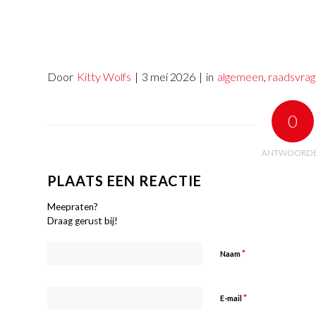
Door
Kitty Wolfs
|
3 mei 2026
|
in
algemeen
,
raadsvra
0
ANTWOORD
PLAATS EEN REACTIE
Meepraten?
Draag gerust bij!
*
Naam
*
E-mail