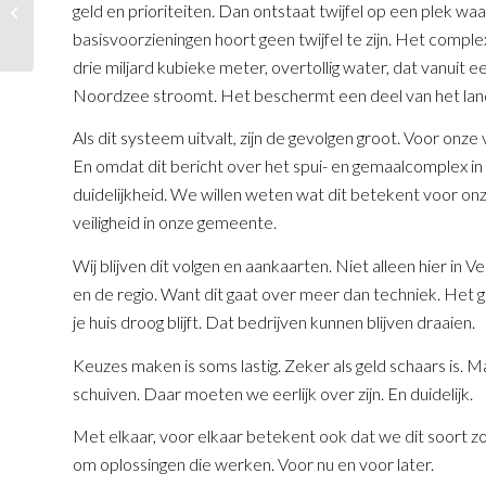
geld en prioriteiten. Dan ontstaat twijfel op een plek waar 
en nieuwe raad
geïnstalleerd
basisvoorzieningen hoort geen twijfel te zijn. Het complex
drie miljard kubieke meter, overtollig water, dat vanuit
Noordzee stroomt. Het beschermt een deel van het lan
Als dit systeem uitvalt, zijn de gevolgen groot. Voor onze 
En omdat dit bericht over het spui- en gemaalcomplex in 
duidelijkheid. We willen weten wat dit betekent voor on
veiligheid in onze gemeente.
Wij blijven dit volgen en aankaarten. Niet alleen hier 
en de regio. Want dit gaat over meer dan techniek. Het g
je huis droog blijft. Dat bedrijven kunnen blijven draaien.
Keuzes maken is soms lastig. Zeker als geld schaars is. 
schuiven. Daar moeten we eerlijk over zijn. En duidelijk.
Met elkaar, voor elkaar betekent ook dat we dit soort z
om oplossingen die werken. Voor nu en voor later.