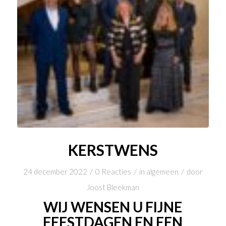
KERSTWENS
/
/
/
24 december 2022
0 Reacties
in
algemeen
door
Joost Bleekman
WIJ WENSEN U FIJNE
FEESTDAGEN EN EEN