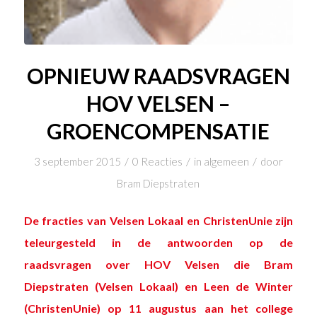
OPNIEUW RAADSVRAGEN
HOV VELSEN –
GROENCOMPENSATIE
/
/
/
3 september 2015
0 Reacties
in
algemeen
door
Bram Diepstraten
De fracties van Velsen Lokaal en ChristenUnie zijn
teleurgesteld in de
antwoorden op de
raadsvragen
over HOV Velsen die Bram
Diepstraten (Velsen Lokaal) en
Leen de Winter
(ChristenUnie)
op 11 augustus aan het college