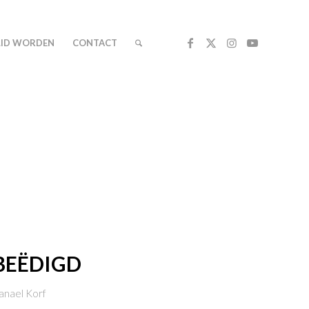
LID WORDEN
CONTACT
BEËDIGD
anael Korf