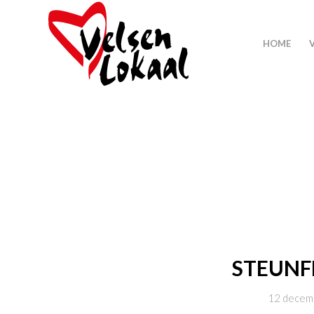
HOME
STEUNF
12 decem