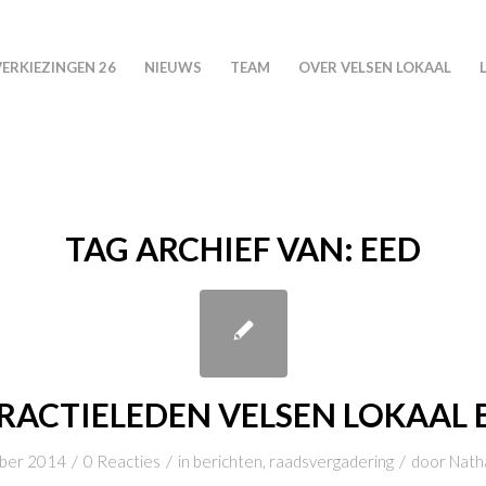
VERKIEZINGEN 26
NIEUWS
TEAM
OVER VELSEN LOKAAL
TAG ARCHIEF VAN:
EED
RACTIELEDEN VELSEN LOKAAL 
/
/
/
ber 2014
0 Reacties
in
berichten
,
raadsvergadering
door
Nath