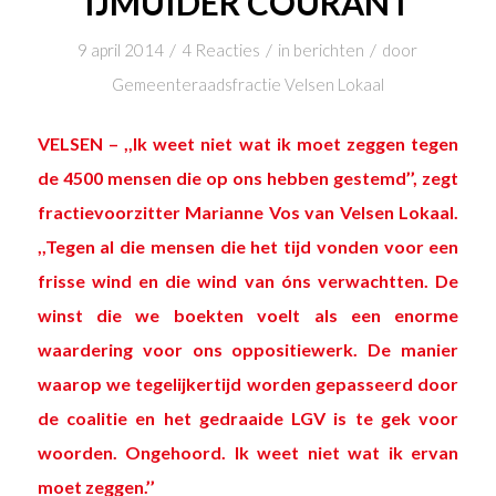
IJMUIDER COURANT
/
/
/
9 april 2014
4 Reacties
in
berichten
door
Gemeenteraadsfractie Velsen Lokaal
VELSEN – ,,Ik weet niet wat ik moet zeggen tegen
de 4500 mensen die op ons hebben gestemd’’, zegt
fractievoorzitter Marianne Vos van Velsen Lokaal.
,,Tegen al die mensen die het tijd vonden voor een
frisse wind en die wind van óns verwachtten. De
winst die we boekten voelt als een enorme
waardering voor ons oppositiewerk. De manier
waarop we tegelijkertijd worden gepasseerd door
de coalitie en het gedraaide LGV is te gek voor
woorden. Ongehoord. Ik weet niet wat ik ervan
moet zeggen.’’