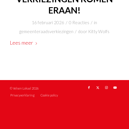
ERAAN!
/
/
16 februari 2026
0 Reacties
in
/
gemeenteraadsverkiezingen
door
Kitty Wolfs
Lees meer
© Velsen Lokaal 2026
Privacyverklaring
Cookie policy