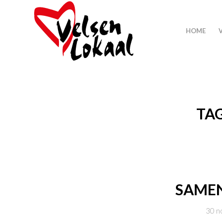
HOME
TAG
SAMEN
30 n