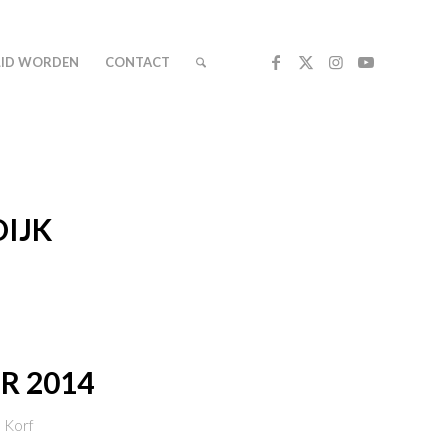
LID WORDEN
CONTACT
IJK
R 2014
 Korf