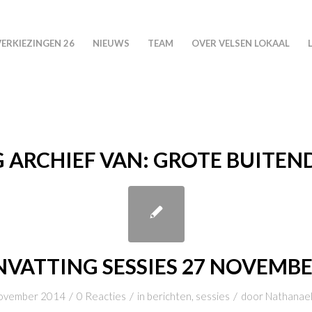
VERKIEZINGEN 26
NIEUWS
TEAM
OVER VELSEN LOKAAL
 ARCHIEF VAN:
GROTE BUITEND
VATTING SESSIES 27 NOVEMBE
/
/
/
ovember 2014
0 Reacties
in
berichten
,
sessies
door
Nathanael