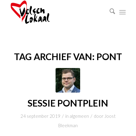
TAG ARCHIEF VAN:
PONT
SESSIE PONTPLEIN
/
/
24 september 2019
in
algemeen
door
Joost
Bleekman