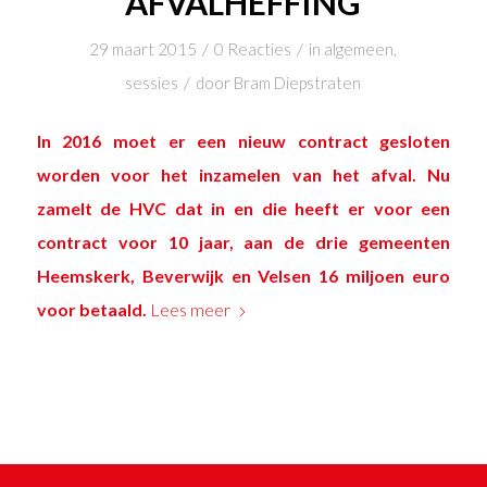
AFVALHEFFING
/
/
29 maart 2015
0 Reacties
in
algemeen
,
/
sessies
door
Bram Diepstraten
In 2016 moet er een nieuw contract gesloten
worden voor het inzamelen van het afval. Nu
zamelt de HVC dat in en die heeft er voor een
contract voor 10 jaar, aan de drie gemeenten
Heemskerk, Beverwijk en Velsen 16 miljoen euro
voor betaald.
Lees meer