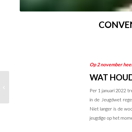
CONVEN
Op 2 november heeft
WAT HOUD
Bram Diepstraten
lijsttrekker Velsen Lokaal
Per 1 januari 2022 t
GR2022
in de Jeugdwet regel
Niet langer is de wo
jeugdige op het mome