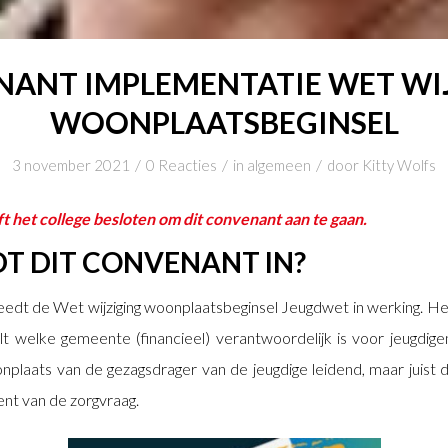
ANT IMPLEMENTATIE WET WI
WOONPLAATSBEGINSEL
/
/
/
3 november 2021
0 Reacties
in
algemeen
door
Kitty Wolfs
 het college besloten om dit convenant
aan te gaan.
T DIT CONVENANT IN?
reedt de Wet wijziging woonplaatsbeginsel Jeugdwet in werking. H
t welke gemeente (financieel) verantwoordelijk is voor jeugdig
onplaats van de gezagsdrager van de jeugdige leidend, maar juist
nt van de zorgvraag.