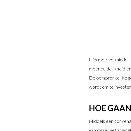
Hiermee verminder je
meer duidelijkheid en
De oorspronkelijke g
wordt om te invester
HOE GAAN
Middels een convena
van deze wet soepel