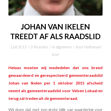
JOHAN VAN IKELEN
TREEDT AF ALS RAADSLID
/
/
/
1 juli 2015
0 Reacties
in
algemeen
door
Nathanael
Korf
Helaas moeten wij mededelen dat ons breed
gewaardeerd en gerespecteerd gemeenteraadslid
Johan van Ikelen
per 1 oktober 2015 afscheid
neemt als gemeenteraadslid voor Velsen Lokaal en
terug zal treden uit de gemeenteraad.
Wij doen dat met een grote blijk van waardering voor