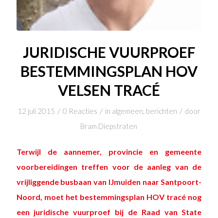
JURIDISCHE VUURPROEF
BESTEMMINGSPLAN HOV
VELSEN TRACÉ
/
/
/
12 juli 2015
0 Reacties
in
algemeen
,
berichten
door
Bram Diepstraten
Terwijl de aannemer, provincie en gemeente
voorbereidingen treffen voor de aanleg van de
vrijliggende busbaan van IJmuiden naar Santpoort-
Noord, moet het bestemmingsplan HOV tracé nog
een juridische vuurproef bij de Raad van State