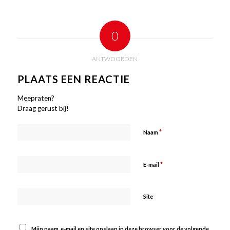
0
ANTWOORDEN
PLAATS EEN REACTIE
Meepraten?
Draag gerust bij!
*
Naam
*
E-mail
Site
Mijn naam, e-mail en site opslaan in deze browser voor de volgende