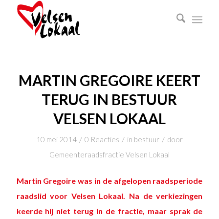
MARTIN GREGOIRE KEERT
TERUG IN BESTUUR
VELSEN LOKAAL
/
/
/
10 mei 2014
0 Reacties
in
bestuur
door
Gemeenteraadsfractie Velsen Lokaal
Martin Gregoire was in de afgelopen raadsperiode
raadslid voor Velsen Lokaal. Na de verkiezingen
keerde hij niet terug in de fractie, maar sprak de