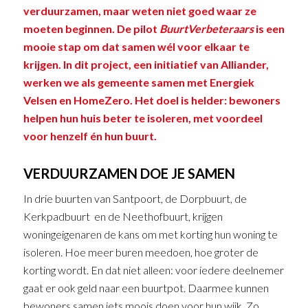
verduurzamen, maar weten niet goed waar ze
moeten beginnen. De pilot
BuurtVerbeteraars
is een
mooie stap om dat samen wél voor elkaar te
krijgen. In dit project, een initiatief van Alliander,
werken we als gemeente samen met Energiek
Velsen en HomeZero. Het doel is helder: bewoners
helpen hun huis beter te isoleren, met voordeel
voor henzelf én hun buurt.
VERDUURZAMEN DOE JE SAMEN
In drie buurten van Santpoort, de Dorpbuurt, de
Kerkpadbuurt en de Neethofbuurt, krijgen
woningeigenaren de kans om met korting hun woning te
isoleren. Hoe meer buren meedoen, hoe groter de
korting wordt. En dat niet alleen: voor iedere deelnemer
gaat er ook geld naar een buurtpot. Daarmee kunnen
bewoners samen iets moois doen voor hun wijk. Zo