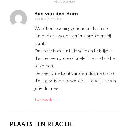
ANTWOORD
Bas van den Born
25 juli 2021 op 21:31
zegt:
Wordt er rekening gehouden dat in de
IJmond er nog een serieus probleem bij
komt?
Om de schone lucht in scholen te krijgen
dient er een professionele filter installatie
te komen.
De zeer vuile lucht van de industrie (tata)
dient gezuiverd te worden. Hopelijk reken
jullie dit mee.
Beantwoorden
PLAATS EEN REACTIE