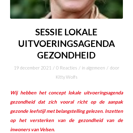
SESSIE LOKALE
UITVOERINGSAGENDA
GEZONDHEID
/
/
/
19 december 2021
0 Reacties
in
algemeen
door
Kitty Wolfs
Wij hebben het concept lokale uitvoeringsagenda
gezondheid dat zich vooral richt op de aanpak
gezonde leefstijl met belangstelling gelezen. Inzetten
op het versterken van de gezondheid van de
inwoners van Velsen.