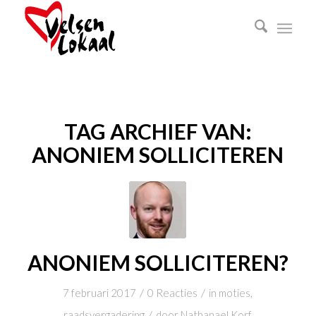
TAG ARCHIEF VAN:
ANONIEM SOLLICITEREN
ANONIEM SOLLICITEREN?
/
/
7 februari 2017
0 Reacties
in
moties
,
/
raadsvergadering
door
Nathanael Korf