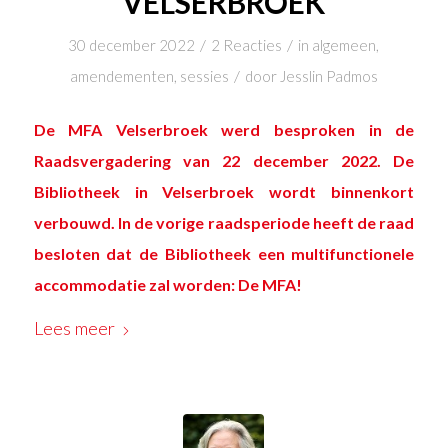
VELSERBROEK
/
/
30 december 2022
2 Reacties
in
algemeen
,
/
amendementen
,
sessies
door
Jesslin Padmos
De MFA Velserbroek werd besproken in de
Raadsvergadering van 22 december 2022. De
Bibliotheek in Velserbroek wordt binnenkort
verbouwd. In de vorige raadsperiode heeft de raad
besloten dat de Bibliotheek een multifunctionele
accommodatie zal worden: De MFA!
Lees meer