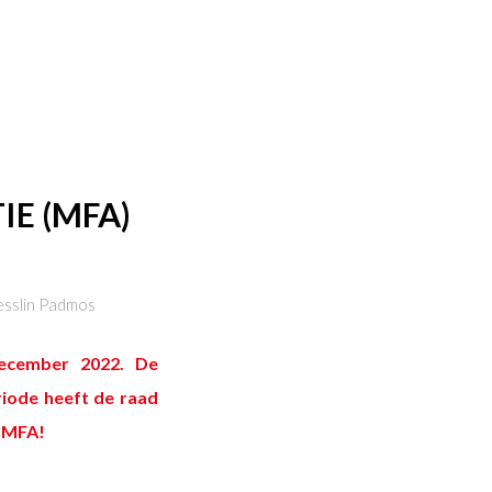
E (MFA)
esslin Padmos
ecember 2022. De
riode heeft de raad
e MFA!