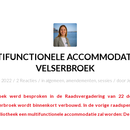
TIFUNCTIONELE ACCOMMODATI
VELSERBROEK
/
/
/
r 2022
2 Reacties
in
algemeen
,
amendementen
,
sessies
door
J
oek werd besproken in de Raadsvergadering van 22 d
serbroek wordt binnenkort verbouwd. In de vorige raadspe
bliotheek een multifunctionele accommodatie zal worden: D