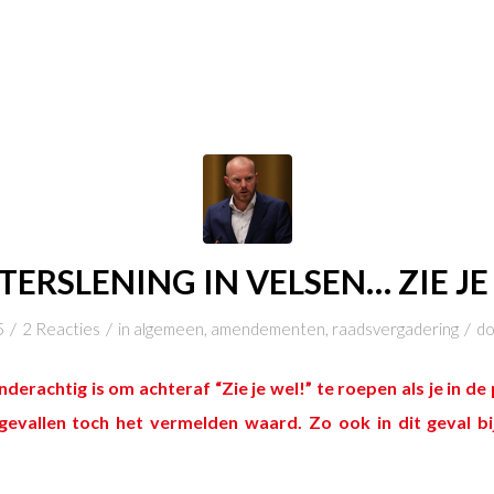
TERSLENING IN VELSEN… ZIE JE
/
/
/
5
2 Reacties
in
algemeen
,
amendementen
,
raadsvergadering
d
derachtig is om achteraf “Zie je wel!” te roepen als je in de po
gevallen toch het vermelden waard. Zo ook in dit geval bij