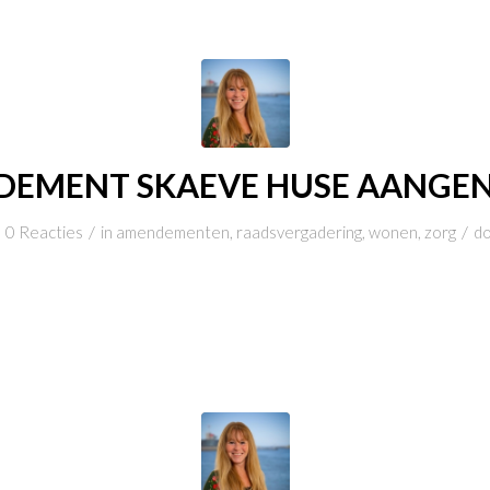
DEMENT SKAEVE HUSE AANGE
/
/
0 Reacties
in
amendementen
,
raadsvergadering
,
wonen
,
zorg
d