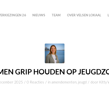
VERKIEZINGEN 26
NIEUWS
TEAM
OVER VELSEN LOKAAL
MEN GRIP HOUDEN OP JEUGDZ
/
/
/
ecember 2025
0 Reacties
in
amendementen
,
jeugd
door
Kitty 