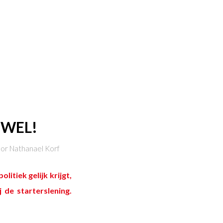
 WEL!
oor
Nathanael Korf
litiek gelijk krijgt,
 de starterslening.