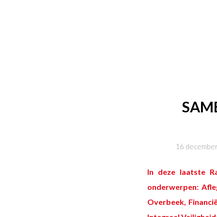
SAM
16 decembe
In deze laatste
R
onderwerpen: Afleg
Overbeek, Financië
Integraal Veilighei