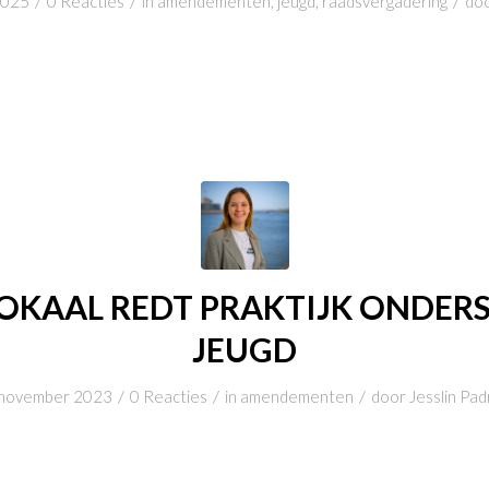
/
/
/
2025
0 Reacties
in
amendementen
,
jeugd
,
raadsvergadering
do
LOKAAL REDT PRAKTIJK ONDER
JEUGD
/
/
/
november 2023
0 Reacties
in
amendementen
door
Jesslin Pa