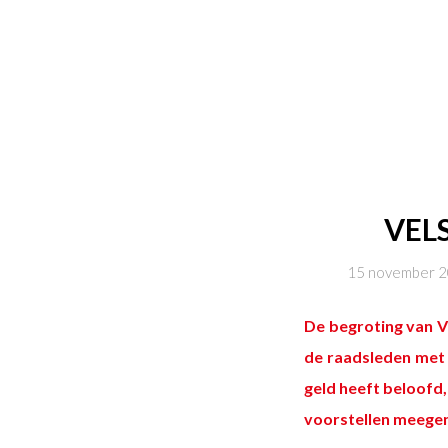
VEL
15 november 
De begroting van 
de raadsleden met 
geld heeft beloofd
voorstellen meege