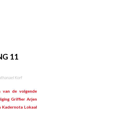
G 11
thanael Korf
n van de volgende
ging Griffier Arjen
en Kadernota Lokaal