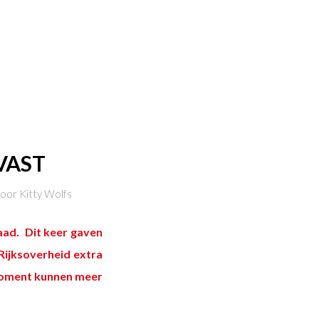
VAST
door
Kitty Wolfs
ad. Dit keer gaven
Rijksoverheid extra
 moment kunnen meer