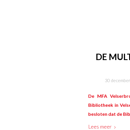
DE MUL
30 decembe
De MFA Velserbr
Bibliotheek in Vel
besloten dat de Bi
Lees meer