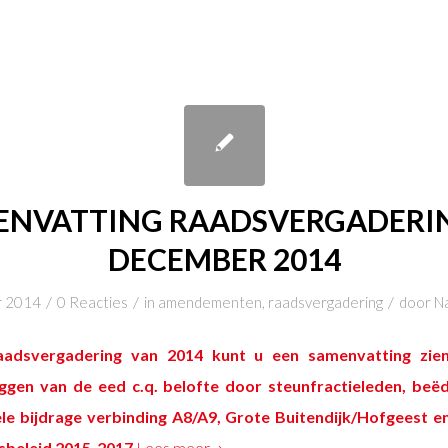
ENVATTING RAADSVERGADERIN
DECEMBER 2014
/
/
/
r 2014
0 Reacties
in
amendementen
,
raadsvergadering
door
Na
aadsvergadering
van 2014 kunt u een samenvatting zie
gen van de eed c.q. belofte door steunfractieleden, beëdi
le bijdrage verbinding A8/A9, Grote Buitendijk/Hofgeest 
dsbeleid 2015-2017
Lees meer