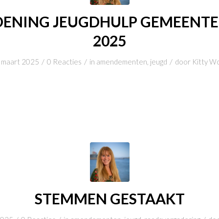
ENING JEUGDHULP GEMEENTE
2025
/
/
/
 maart 2025
0 Reacties
in
amendementen
,
jeugd
door
Kitty Wo
STEMMEN GESTAAKT