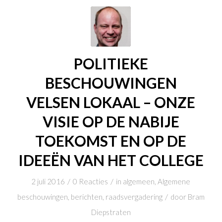
POLITIEKE
BESCHOUWINGEN
VELSEN LOKAAL – ONZE
VISIE OP DE NABIJE
TOEKOMST EN OP DE
IDEEËN VAN HET COLLEGE
/
/
2 juli 2016
0 Reacties
in
algemeen
,
Algemene
/
beschouwingen
,
berichten
,
raadsvergadering
door
Bram
Diepstraten