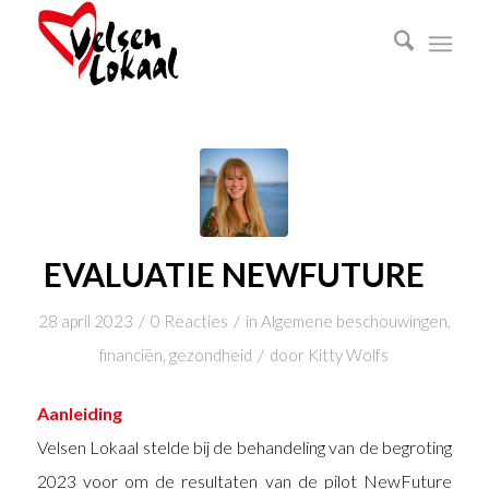
EVALUATIE NEWFUTURE
/
/
28 april 2023
0 Reacties
in
Algemene beschouwingen
,
/
financiën
,
gezondheid
door
Kitty Wolfs
Aanleiding
Velsen Lokaal stelde bij de behandeling van de begroting
2023 voor om de resultaten van de pilot NewFuture