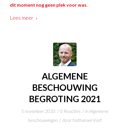
dit moment nog geen plek voor was.
Lees meer
ALGEMENE
BESCHOUWING
BEGROTING 2021
/
/
5 november 2020
0 Reacties
in
Algemene
/
beschouwingen
door
Nathanael Korf