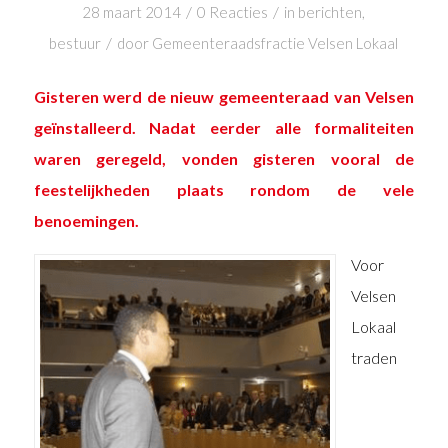
/
/
28 maart 2014
0 Reacties
in
berichten
,
/
bestuur
door
Gemeenteraadsfractie Velsen Lokaal
Gisteren werd de nieuw gemeenteraad van Velsen
geïnstalleerd. Nadat eerder alle formaliteiten
waren geregeld, vonden gisteren vooral de
feestelijkheden plaats rondom de vele
benoemingen.
Voor
Velsen
Lokaal
traden