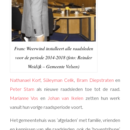
Franc Weerwind installeert alle raadsleden
voor de periode 2014-2018 (foto: Reinder
Weidijk – Gemeente Velsen)
Nathanael Korf
,
Süleyman Celik
,
Bram Diepstraten
en
Peter Stam
als nieuwe raadsleden toe tot de raad.
Marianne Vos
en
Johan van Ikelen
zetten hun werk
vanuit hun vorige raadsperiode voort.
Het gemeentehuis was ‘afgeladen’ met familie, vrienden
en kennissen van alle raadsleden, ook de ‘boventribune’