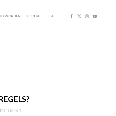
LID WORDEN
CONTACT
REGELS?
thanael Korf