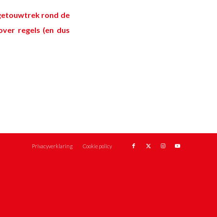
getouwtrek rond de
over regels (en dus
Privacyverklaring
Cookie policy