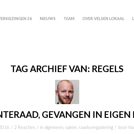
VERKIEZINGEN 26
NIEUWS
TEAM
OVER VELSEN LOKAAL
TAG ARCHIEF VAN:
REGELS
TERAAD, GEVANGEN IN EIGEN 
/
/
/
 2016
2 Reacties
in
algemeen
,
opinie
,
raadsvergadering
door
Na