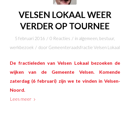
VELSEN LOKAAL WEER
VERDER OP TOURNEE
/
/
5 februari 2016
0 Reacties
in
algemeen
,
bestuur
,
/
werkbezoek
door
Gemeenteraadsfractie Velsen Lokaal
De fractieleden van Velsen Lokaal bezoeken de
wijken van de Gemeente Velsen. Komende
zaterdag (6 februari) zijn we te vinden in Velsen-
Noord.
Lees meer