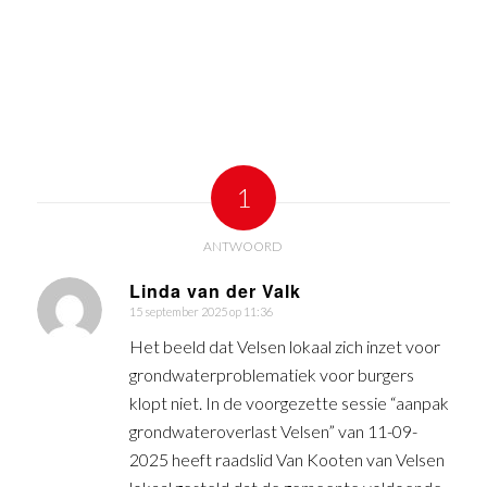
1
ANTWOORD
Linda van der Valk
15 september 2025 op 11:36
zegt:
Het beeld dat Velsen lokaal zich inzet voor
grondwaterproblematiek voor burgers
klopt niet. In de voorgezette sessie “aanpak
grondwateroverlast Velsen” van 11-09-
2025 heeft raadslid Van Kooten van Velsen