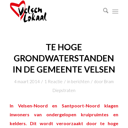
TE HOGE
GRONDWATERSTANDEN
IN DE GEMEENTE VELSEN
/
/
/
4 maart 2014
1 Reactie
in
berichten
door
Bram
Diepstraten
In Velsen-Noord en Santpoort-Noord klagen
inwoners van ondergelopen kruipruimtes en
kelders. Dit wordt veroorzaakt door te hoge