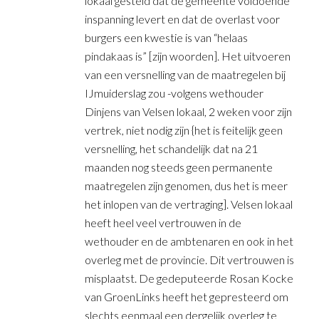
lokaal gesteld dat de gemeente voldoende
inspanning levert en dat de overlast voor
burgers een kwestie is van “helaas
pindakaas is” [zijn woorden]. Het uitvoeren
van een versnelling van de maatregelen bij
IJmuiderslag zou -volgens wethouder
Dinjens van Velsen lokaal, 2 weken voor zijn
vertrek, niet nodig zijn {het is feitelijk geen
versnelling, het schandelijk dat na 21
maanden nog steeds geen permanente
maatregelen zijn genomen, dus het is meer
het inlopen van de vertraging]. Velsen lokaal
heeft heel veel vertrouwen in de
wethouder en de ambtenaren en ook in het
overleg met de provincie. Dit vertrouwen is
misplaatst. De gedeputeerde Rosan Kocke
van GroenLinks heeft het gepresteerd om
slechts eenmaal een dergelijk overleg te