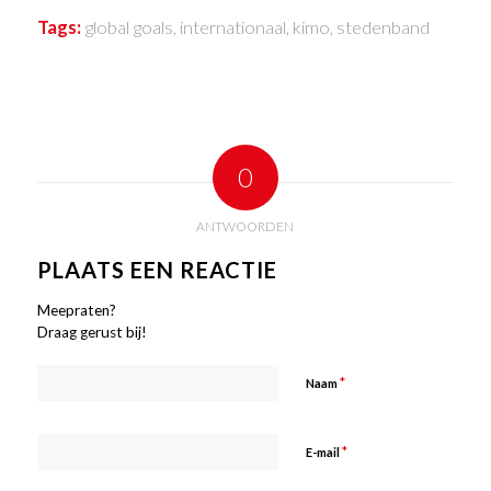
Tags:
global goals
,
internationaal
,
kimo
,
stedenband
0
ANTWOORDEN
PLAATS EEN REACTIE
Meepraten?
Draag gerust bij!
*
Naam
*
E-mail