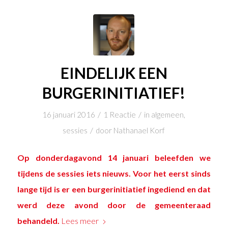
EINDELIJK EEN
BURGERINITIATIEF!
/
/
16 januari 2016
1 Reactie
in
algemeen
,
/
sessies
door
Nathanael Korf
Op donderdagavond 14 januari beleefden we
tijdens de sessies iets nieuws. Voor het eerst sinds
lange tijd is er een burgerinitiatief ingediend en dat
werd deze avond door de gemeenteraad
behandeld.
Lees meer