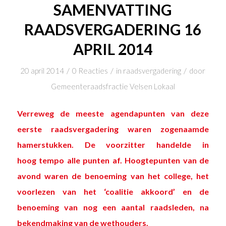
SAMENVATTING
RAADSVERGADERING 16
APRIL 2014
/
/
/
20 april 2014
0 Reacties
in
raadsvergadering
door
Gemeenteraadsfractie Velsen Lokaal
Verreweg de meeste agendapunten van deze
eerste raadsvergadering waren zogenaamde
hamerstukken. De voorzitter handelde in
hoog tempo alle punten af. Hoogtepunten van de
avond waren de benoeming van het college, het
voorlezen van het ‘coalitie akkoord’ en de
benoeming van nog een aantal raadsleden, na
bekendmaking van de wethouders.