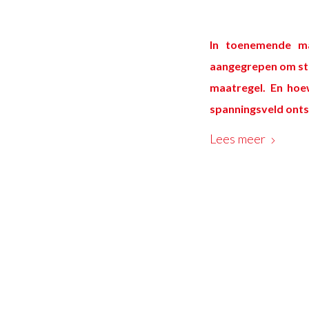
In toenemende ma
aangegrepen om ste
maatregel. En hoew
spanningsveld ont
Lees meer