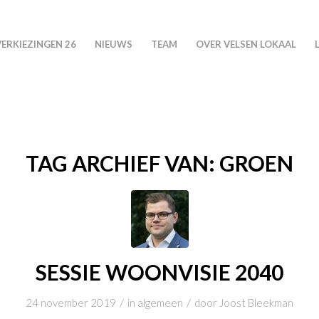
VERKIEZINGEN 26
NIEUWS
TEAM
OVER VELSEN LOKAAL
TAG ARCHIEF VAN:
GROEN
SESSIE WOONVISIE 2040
/
/
24 november 2019
in
algemeen
door
Joost Bleekman