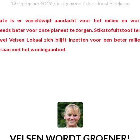
/
/
12 september 2019
in
algemeen
door
Joost Bleekman
te is er wereldwijd aandacht voor het milieu en wor
eds beter voor onze planeet te zorgen. Stikstofuitstoot ter
el Velsen Lokaal zich blijft inzetten voor een beter mil
staan met het woningaanbod.
VELSEN WORDT GROENER!