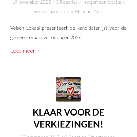
/
/
19 november 2025
0 Reacties
in
algemeen
,
bestuur
,
/
verkiezingen
door
Marianne Vos
Velsen Lokaal presenteert de kandidatenlijst voor de
gemeenteraadsverkiezingen 2026.
Lees meer
KLAAR VOOR DE
VERKIEZINGEN!