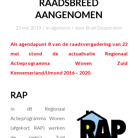
RAADSBREED
AANGENOMEN
/
/
23 mei 2019
in
algemeen
door
Bram Diepstraten
Als agendapunt 8 van de raadsvergadering van 22
mei stond de actualisatie Regionaal
Actieprogramma Wonen Zuid
Kennemerland/IJmond 2016 – 2020.
RAP
In dit Regionaal
Actieprogramma Wonen
(afgekort RAP) werken
de regio’s Zuid