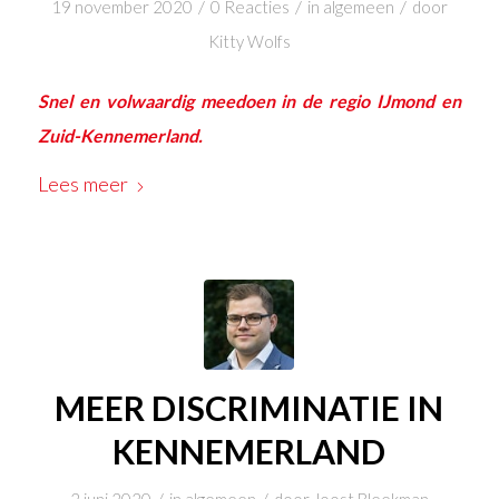
/
/
/
19 november 2020
0 Reacties
in
algemeen
door
Kitty Wolfs
Snel en volwaardig meedoen in de regio IJmond en
Zuid-Kennemerland.
Lees meer
MEER DISCRIMINATIE IN
KENNEMERLAND