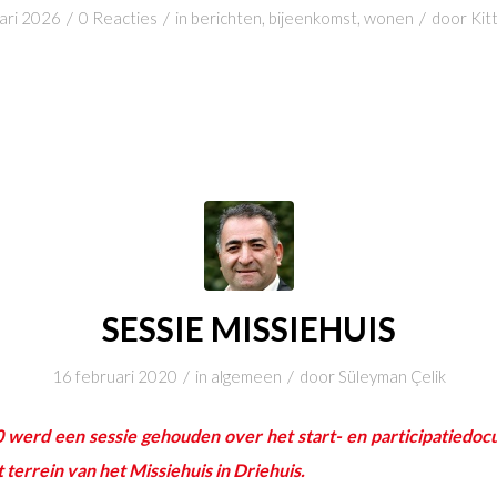
/
/
/
ari 2026
0 Reacties
in
berichten
,
bijeenkomst
,
wonen
door
Kit
SESSIE MISSIEHUIS
/
/
16 februari 2020
in
algemeen
door
Süleyman Çelik
0 werd een sessie gehouden over het start- en participatiedo
terrein van het Missiehuis in Driehuis.