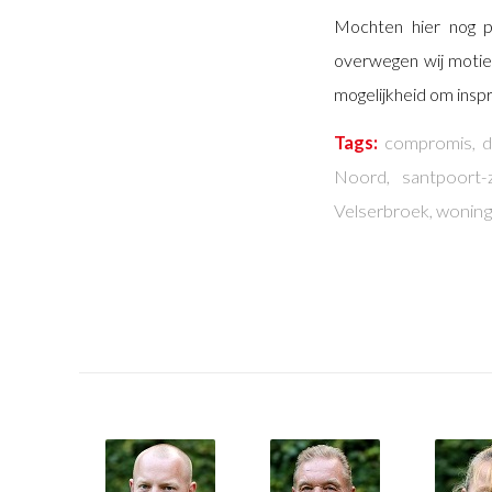
Mochten hier nog p
overwegen wij moties
mogelijkheid om insp
Tags:
compromis
,
d
Noord
,
santpoort-
Velserbroek
,
wonin