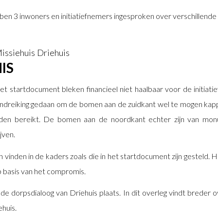
bben 3 inwoners en initiatiefnemers ingesproken over verschillend
issiehuis Driehuis
IS
et startdocument bleken financieel niet haalbaar voor de initiati
ndreiking gedaan om de bomen aan de zuidkant wel te mogen kap
en bereikt. De bomen aan de noordkant echter zijn van mo
jven.
h vinden in de kaders zoals die in het startdocument zijn gesteld.
 basis van het compromis.
de dorpsdialoog van Driehuis plaats. In dit overleg vindt breder 
ehuis.