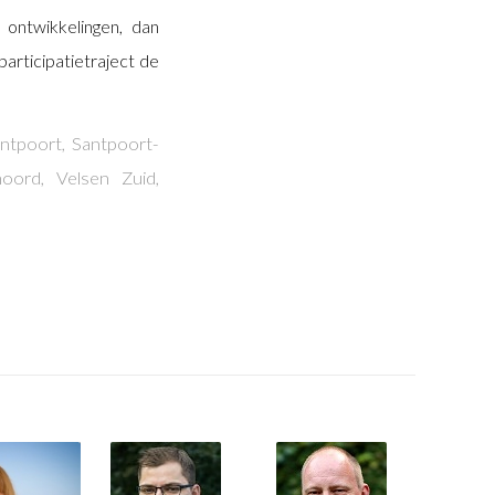
ontwikkelingen, dan
articipatietraject de
ntpoort
,
Santpoort-
noord
,
Velsen Zuid
,