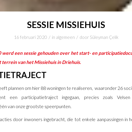
SESSIE MISSIEHUIS
/
/
16 februari 2020
in
algemeen
door
Süleyman Çelik
0 werd een sessie gehouden over het start- en participatiedo
terrein van het Missiehuis in Driehuis.
TIETRAJECT
heeft plannen om hier 88 woningen te realiseren, waaronder 26 soci
nt een participatietraject ingegaan, precies zoals Velsen
s één van onze grootste speerpunten.
 reacties door inwoners ingebracht, die tot enkele aanpassingen i