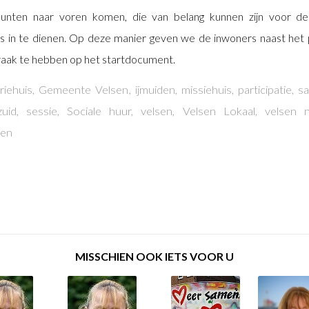
unten naar voren komen, die van belang kunnen zijn voor de 
 in te dienen. Op deze manier geven we de inwoners naast het p
raak te hebben op het startdocument.
riehuis
,
Gemeente Velsen
,
ijmuiden
,
missiehuis
,
participatie
,
sa
zuid
,
sessie
,
Sociale huur
,
velsen
,
Velsen Lokaal
,
velsen 
gen
MISSCHIEN OOK IETS VOOR U