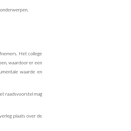
e onderwerpen.
efnemers. Het college
pen, waardoor er een
numentale waarde en
 Het raadsvoorstel mag
overleg plaats over de