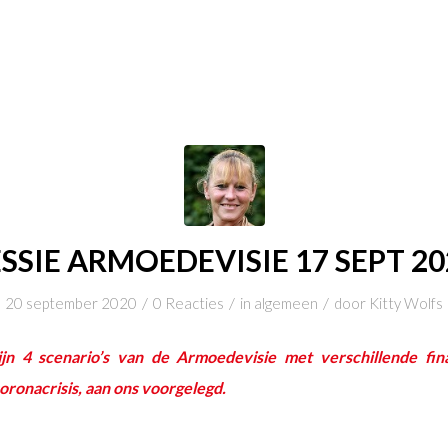
ESSIE ARMOEDEVISIE 17 SEPT 20
/
/
/
20 september 2020
0 Reacties
in
algemeen
door
Kitty Wolfs
jn 4 scenario’s van de Armoedevisie met verschillende fina
ronacrisis, aan ons voorgelegd.