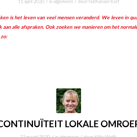
/
/
11 april 2020
in
algemeen
door
Nathanael Korf
eken is het leven van veel mensen veranderd. We leven in qu
jk aan alle afspraken. Ook zoeken we manieren om het normale
 zo:
CONTINUÏTEIT LOKALE OMROE
/
/
22 maart 2020
in
algemeen
door
Kitty Wolfs