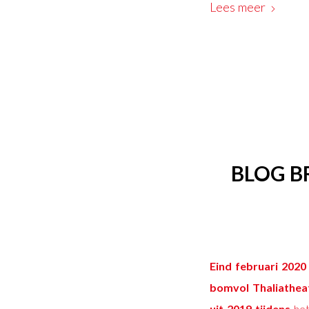
Lees meer
BLOG B
Eind februari 2020
bomvol Thaliathea
uit 2019 tijdens
het