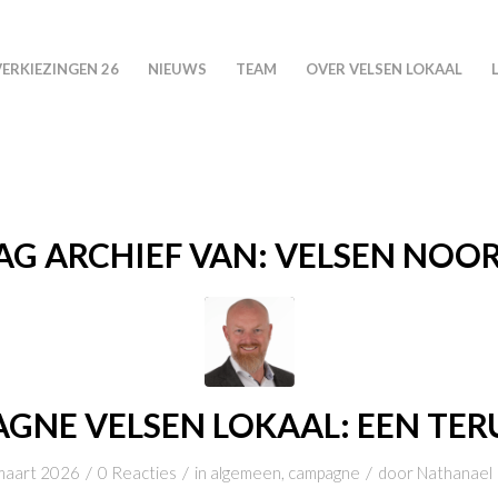
VERKIEZINGEN 26
NIEUWS
TEAM
OVER VELSEN LOKAAL
AG ARCHIEF VAN:
VELSEN NOO
GNE VELSEN LOKAAL: EEN TER
/
/
/
maart 2026
0 Reacties
in
algemeen
,
campagne
door
Nathanael 