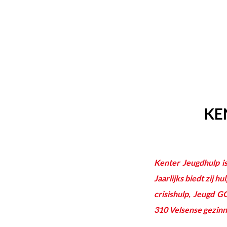
KE
Kenter Jeugdhulp is
Jaarlijks biedt zij 
crisishulp, Jeugd G
310 Velsense gezinne