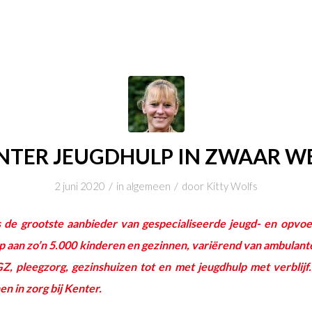
NTER JEUGDHULP IN ZWAAR W
/
/
2 juni 2020
in
algemeen
door
Kitty Wolfs
 de grootste aanbieder van gespecialiseerde jeugd- en opvoe
hulp aan zo’n 5.000 kinderen en gezinnen, variërend van ambulan
GZ, pleegzorg, gezinshuizen tot en met jeugdhulp met verblijf
n in zorg bij Kenter.