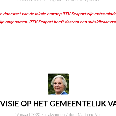
e doorstart van de lokale omroep RTV Seaport zijn extra middele
zijn opgenomen. RTV Seaport heeft daarom een subsidieaanvraa
VISIE OP HET GEMEENTELIJK 
/
/
16 maart 2020
in
algemeen
door
Marianne Vos