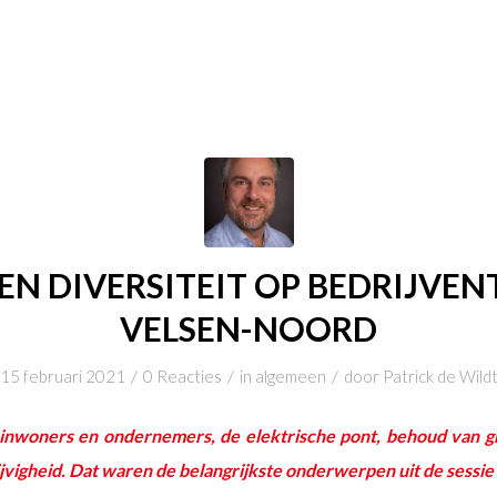
EN DIVERSITEIT OP BEDRIJVEN
VELSEN-NOORD
/
/
/
15 februari 2021
0 Reacties
in
algemeen
door
Patrick de Wild
inwoners en ondernemers, de elektrische pont, behoud van g
ijvigheid. Dat waren de belangrijkste onderwerpen uit de sessie