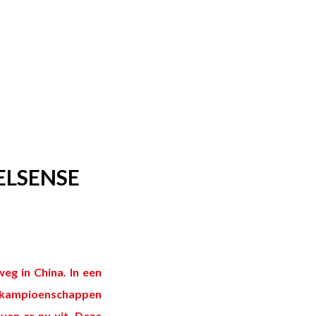
ELSENSE
eg in China. In een
e kampioenschappen
ven er nu uit. Deze