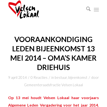
VOORAANKONDIGING
LEDEN BIJEENKOMST 13
MEI 2014 – OMA’S KAMER
DRIEHUIS
/
/
/
9 april 2014
0 Reacties
in
bestuur
,
bijeenkomst
door
Gemeenteraadsfractie Velsen Lokaal
Op 13 mei houdt Velsen Lokaal haar voorjaars
Algemene Leden Vergadering voor het jaar 2014.