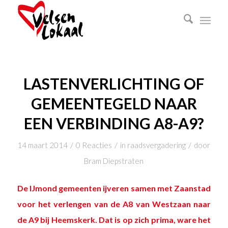
LASTENVERLICHTING OF
GEMEENTEGELD NAAR
EEN VERBINDING A8-A9?
/
/
/
14 maart 2014
0 Reacties
in
raadsvergadering
door
Bram Diepstraten
De IJmond gemeenten ijveren samen met Zaanstad
voor het verlengen van de A8 van Westzaan naar
de A9 bij Heemskerk. Dat is op zich prima, ware het