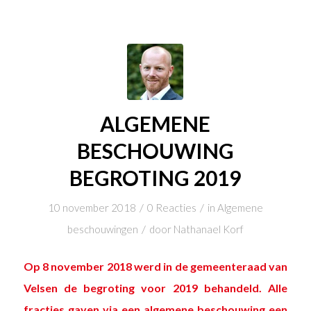
ALGEMENE
BESCHOUWING
BEGROTING 2019
/
/
10 november 2018
0 Reacties
in
Algemene
/
beschouwingen
door
Nathanael Korf
Op 8 november 2018 werd in de gemeenteraad van
Velsen de begroting voor 2019 behandeld. Alle
fracties gaven via een algemene beschouwing een