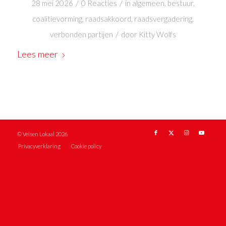
/
/
28 mei 2026
0 Reacties
in
algemeen
,
bestuur
,
coalitievorming
,
raadsakkoord
,
raadsvergadering
,
/
verbonden partijen
door
Kitty Wolfs
Lees meer
© Velsen Lokaal 2026
Privacyverklaring
Cookie policy