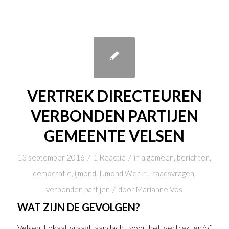
VERTREK DIRECTEUREN
VERBONDEN PARTIJEN
GEMEENTE VELSEN
/
/
13 september 2016
1 Reactie
in
algemeen
,
berichten
,
democratie
,
ijmond
,
IJmond Werkt!
,
raadsvragen
,
/
verbonden partijen
door
Marianne Vos
WAT ZIJN DE GEVOLGEN?
Velsen Lokaal vraagt aandacht voor het vertrek en/of