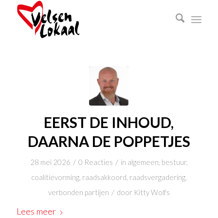
EERST DE INHOUD,
DAARNA DE POPPETJES
/
/
28 mei 2026
0 Reacties
in
algemeen
,
bestuur
,
coalitievorming
,
raadsakkoord
,
raadsvergadering
,
/
verbonden partijen
door
Kitty Wolfs
Lees meer