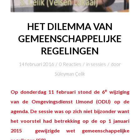
HET DILEMMA VAN
GEMEENSCHAPPELIJKE
REGELINGEN
/
/
/
14 februari 2016
0 Reacties
in
sessies
door
Süleyman Çelik
e
Op donderdag 11 februari stond de 6
wijziging
van de
Omgevingsdienst IJmond (ODIJ)
op de
agenda. De sessie was op zich niet bijzonder want
het voorstel had betrekking op de op 1 januari
2015 gewijzigde wet gemeenschappelijke