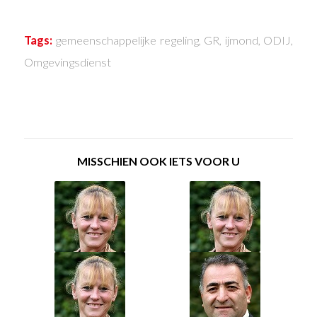
Tags:
gemeenschappelijke regeling
,
GR
,
ijmond
,
ODIJ
,
Omgevingsdienst
MISSCHIEN OOK IETS VOOR U