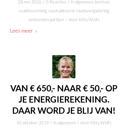
/
/
28 mei 2026
0 Reacties
in
algemeen
,
bestuur
,
coalitievorming
,
raadsakkoord
,
raadsvergadering
,
/
verbonden partijen
door
Kitty Wolfs
Lees meer
VAN € 650,- NAAR € 50,- OP
JE ENERGIEREKENING.
DAAR WORD JE BLIJ VAN!
/
/
10 oktober 2019
in
algemeen
door
Kitty Wolfs