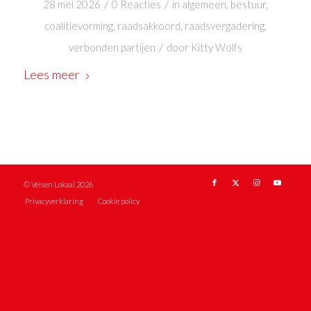
/
/
28 mei 2026
0 Reacties
in
algemeen
,
bestuur
,
coalitievorming
,
raadsakkoord
,
raadsvergadering
,
/
verbonden partijen
door
Kitty Wolfs
Lees meer
© Velsen Lokaal 2026
Privacyverklaring
Cookie policy