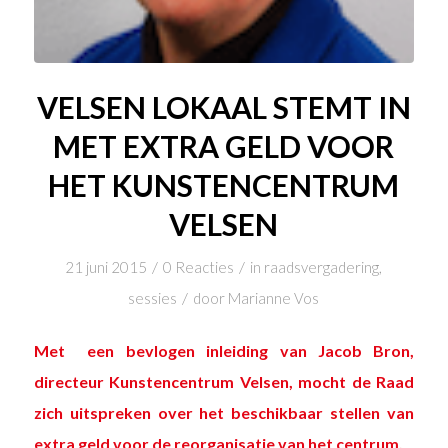
VELSEN LOKAAL STEMT IN
MET EXTRA GELD VOOR
HET KUNSTENCENTRUM
VELSEN
/
/
21 juni 2015
0 Reacties
in
raadsvergadering
,
/
sessies
door
Marianne Vos
Met een bevlogen inleiding van Jacob Bron,
directeur Kunstencentrum Velsen, mocht de Raad
zich uitspreken over het beschikbaar stellen van
extra geld voor de reorganisatie van het centrum.