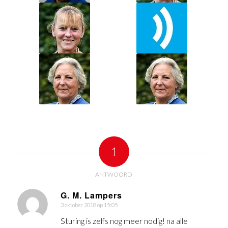
1
ANTWOORD
G. M. Lampers
3 oktober 2018 op 15:05
zegt:
Sturing is zelfs nog meer nodig! na alle