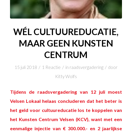
WÉL CULTUUREDUCATIE,
MAAR GEEN KUNSTEN
CENTRUM
/
/
/
15 juli 2018
1 Reactie
in
raadsvergadering
door
Kitty Wolfs
Tijdens de
raadsvergadering van 12 juli
moest
Velsen Lokaal helaas concluderen dat het beter is
het geld voor cultuureducatie los te koppelen van
het Kunsten Centrum Velsen (KCV), want met een
eenmalige injectie van € 300.000.- en 2 jaarlijkse