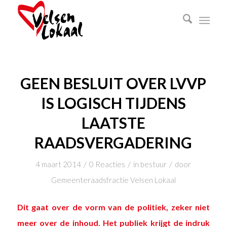
GEEN BESLUIT OVER LVVP
IS LOGISCH TIJDENS
LAATSTE
RAADSVERGADERING
/
/
/
4 maart 2014
0 Reacties
in
bestuur
door
Gemeenteraadsfractie Velsen Lokaal
Dit gaat over de vorm van de politiek, zeker niet
meer over de inhoud. Het publiek krijgt de indruk