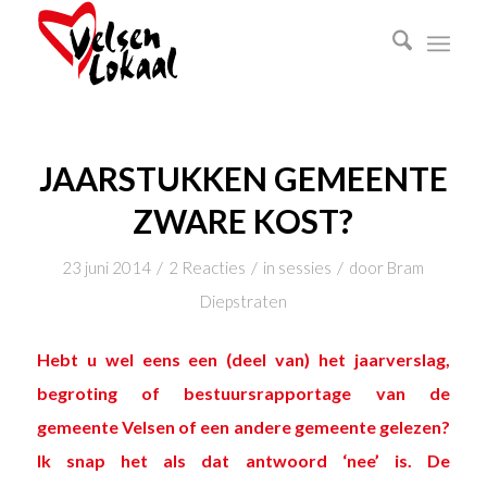
JAARSTUKKEN GEMEENTE
ZWARE KOST?
/
/
/
23 juni 2014
2 Reacties
in
sessies
door
Bram
Diepstraten
Hebt u wel eens een (deel van) het jaarverslag,
begroting of bestuursrapportage van de
gemeente Velsen of een andere gemeente gelezen?
Ik snap het als dat antwoord ‘nee’ is. De