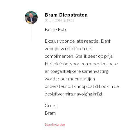
Bram Diepstraten
30 juni 2014 op 19:12
zegt:
Beste Rob,
Excuus voor de late reactie! Dank
voor jouw reactie en de
complimenten! Stel ik zeer op prijs.
Het pleidooi voor een meer leesbare
en toegankelijkere samenvatting
wordt door meer partijen
ondersteund. Ik hoop dat dit ook in de
besluitvorming navolging krijgt.
Groet,
Bram
Beantwoorden