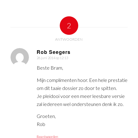
2
ANTWOORDEN
Rob Seegers
26 juni 2014 op 12:13
zegt:
Beste Bram,
Mijn complimenten hoor. Een hele prestatie
om dit taaie dossier zo door te spitten.
Je pleidooi voor een meer leesbare versie
zal iedereen wel ondersteunen denk ik zo.
Groeten,
Rob
Beantwoorden