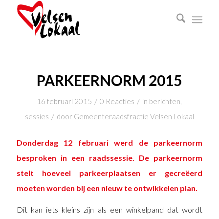
PARKEERNORM 2015
/
/
16 februari 2015
0 Reacties
in
berichten
,
/
sessies
door
Gemeenteraadsfractie Velsen Lokaal
Donderdag 12 februari werd de parkeernorm
besproken in een raadssessie. De parkeernorm
stelt hoeveel parkeerplaatsen er gecreëerd
moeten worden bij een nieuw te ontwikkelen plan.
Dit kan iets kleins zijn als een winkelpand dat wordt